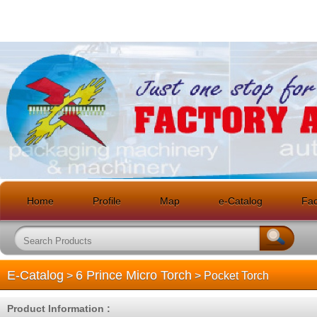
Home
Profile
Map
e-Catalog
Faci
E-Catalog
6 Prince Micro Torch
>
> Pocket Torch
Product Information :