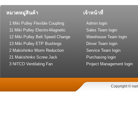
หมวดหมู่สินค้า
เจ้าหน้าที่
1 Miki Pulley Flexible Coupling
Admin login
11 Miki Pulley Electro-Magnetic
Sales Team login
Clutch and Brake
12 Miki Pulley Belt Speed Change
Warehouse Team login
Drive
13 Miki Pulley ETP Bushings
Driver Team login
(Shaft Lock)
2 Makishinko Worm Reduction
Service Team login
Gear
21 Makishinko Screw Jack
Purchasing login
3 NITCO Ventilating Fan
Project Management login
Copyright © nam