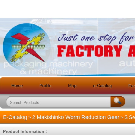
Home
Profile
Map
e-Catalog
Faci
E-Catalog
2 Makishinko Worm Reduction Gear
>
> S Ser
Product Information :