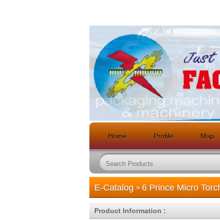
Home
Profile
Map
E-Catalog
6 Prince Micro Torc
>
Product Information :