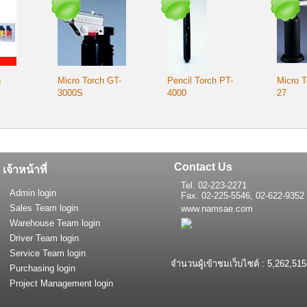
h
Micro Torch GT-
Pencil Torch PT-
Micro T
3000S
4000
27
Contact Us
เจ้าหน้าที่
Tel. 02-223-2271
Admin login
Fax. 02-225-5546, 02-622-9352
Sales Team login
www.namsae.com
Warehouse Team login
Driver Team login
Service Team login
จำนวนผู้เข้าชมเว็บไซต์ : 5,262,515
Purchasing login
Project Management login