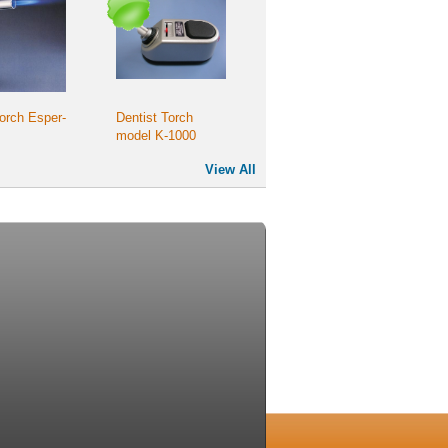
orch Esper-
Dentist Torch
model K-1000
View All