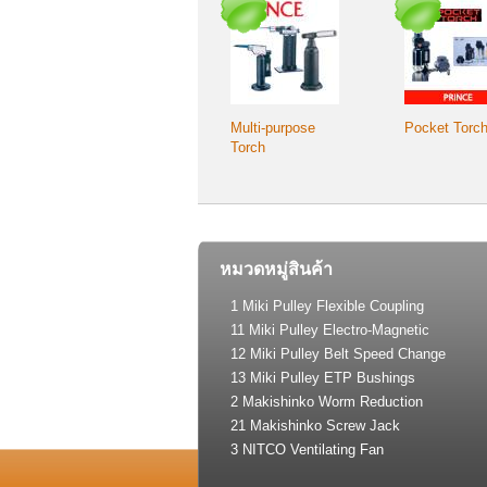
Multi-purpose
Pocket Torc
Torch
หมวดหมู่สินค้า
1 Miki Pulley Flexible Coupling
11 Miki Pulley Electro-Magnetic
Clutch and Brake
12 Miki Pulley Belt Speed Change
Drive
13 Miki Pulley ETP Bushings
(Shaft Lock)
2 Makishinko Worm Reduction
Gear
21 Makishinko Screw Jack
3 NITCO Ventilating Fan