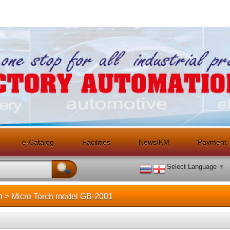
e-Catalog
Facilities
News/KM
Payment
Select Language
▼
h
> Micro Torch model GB-2001